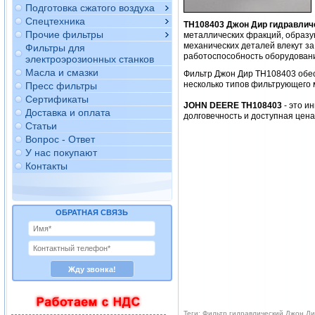
Подготовка сжатого воздуха
Спецтехника
TH108403 Джон Дир гидравлич
Прочие фильтры
металлических фракций, образу
механических деталей влекут за
Фильтры для
работоспособность оборудован
электроэрозионных станков
Масла и смазки
Фильтр Джон Дир TH108403 обе
несколько типов фильтрующего 
Пресс фильтры
Сертификаты
JOHN DEERE TH108403
- это и
Доставка и оплата
долговечность и доступная цен
Статьи
Вопрос - Ответ
У нас покупают
Контакты
ОБРАТНАЯ СВЯЗЬ
Теги: Фильтр гидравлический Джон Д