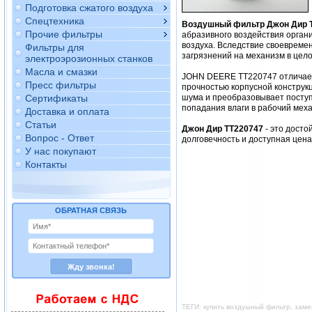
Подготовка сжатого воздуха
Спецтехника
Воздушный фильтр Джон Дир 
Прочие фильтры
абразивного воздействия орган
воздуха. Вследствие своевреме
Фильтры для
загрязнений на механизм в цело
электроэрозионных станков
Масла и смазки
JOHN DEERE TT220747 отличаетс
Пресс фильтры
прочностью корпусной конструкц
Сертификаты
шума и преобразовывает поступ
попадания влаги в рабочий мех
Доставка и оплата
Статьи
Джон Дир TT220747
- это дост
Вопрос - Ответ
долговечность и доступная цен
У нас покупают
Контакты
ОБРАТНАЯ СВЯЗЬ
ТЕГИ: купить воздушный фильтр, зам