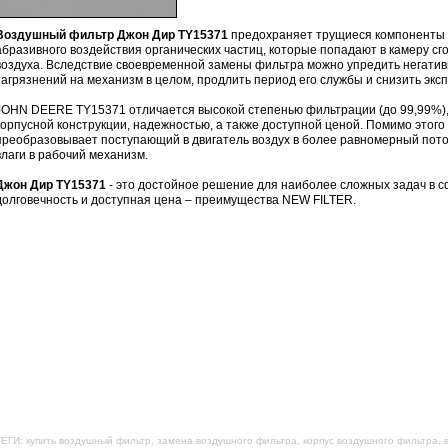
Воздушный фильтр Джон Дир TY15371
предохраняет трущиеся компоненты д
абразивного воздействия органических частиц, которые попадают в камеру с
воздуха. Вследствие своевременной замены фильтра можно упредить негатив
загрязнений на механизм в целом, продлить период его службы и снизить эк
JOHN DEERE TY15371 отличается высокой степенью фильтрации (до 99,99%),
корпусной конструкции, надежностью, а также доступной ценой. Помимо этог
преобразовывает поступающий в двигатель воздух в более равномерный пото
влаги в рабочий механизм.
Джон Дир TY15371
- это достойное решение для наиболее сложных задач в с
долговечность и доступная цена – преимущества NEW FILTER.
ЕГИ: купить воздушный фильтр, замена воздушного фильтра, корпус воздушного фильтра,