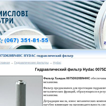
075D020BN4HC HYDAC гидравлический фильтр
Главная
→
Гидравлические фильтры
→
Hydac
Гидравлический фильтр Hydac
0075
Фильтр Хьюдак
обеспечива
0075D020BN4HC
механизма.
Фильтр предназначен для протекции гидравли
металлических фракций, образующихся в резу
механизма.
Деградация масла, износ механических компон
пагубно влияющие на производительность сис