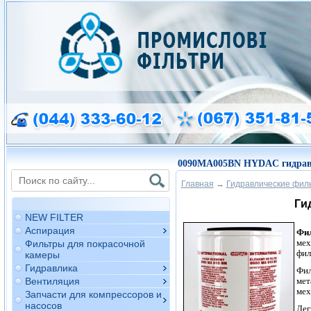
0090MA005BN HYDAC гидрав
Главная
→
Гидравлические фил
Ги
NEW FILTER
Аспирация
Фи
мех
Фильтры для покрасочной
фил
камеры
Гидравлика
Фил
мет
Вентиляция
мех
Запчасти для компрессоров и
насосов
Дег