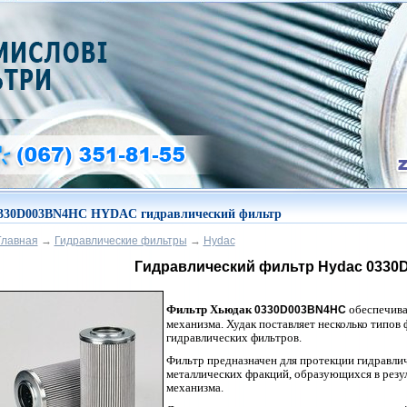
330D003BN4HC HYDAC гидравлический фильтр
Главная
→
Гидравлические фильтры
→
Hydac
Гидравлический фильтр Hydac
0330
Фильтр Хьюдак
обеспечива
0330D003BN4HC
механизма. Худак поставляет несколько типов
гидравлических фильтров.
Фильтр предназначен для протекции гидравли
металлических фракций, образующихся в резу
механизма.