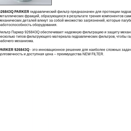
926843Q PARKER
гидравлический фильтр предназначен для протекции гидра
металлических фракций, образующихся в результате трения компонентов само
механических деталей влекут за собой множество загрязнений, которые пагу
работоспособность оборудования.
Фильтр Паркер 926843Q обеспечивает надежную фильтрацию и защиту механ
несколько типов фильтрующего материала гидравлических фильтров, чтобы г
рабочего механизма.
PARKER 926843Q
- это инновационное решение для наиболее сложных задач 
долговечность и доступная цена – преимущества NEW FILTER.