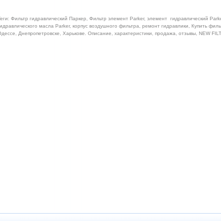
еги: Фильтр гидравлический Паркер, Фильтр элемент Parker, элемент гидравлический Parke
идравлического масла Parker, корпус воздушного фильтра, ремонт гидравлики, Купить филь
дессе, Днепропетровске, Харькове. Описание, характеристики, продажа, отзывы, NEW FI