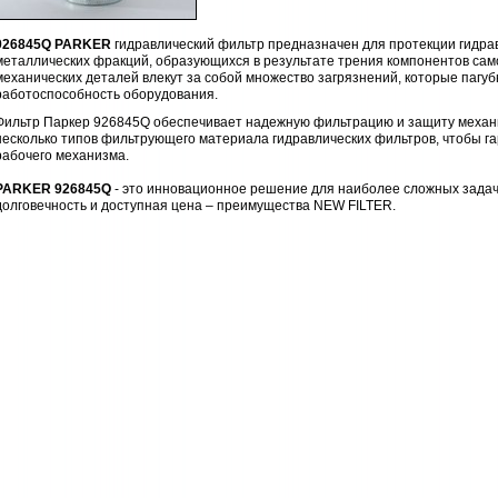
926845Q PARKER
гидравлический фильтр предназначен для протекции гидра
металлических фракций, образующихся в результате трения компонентов само
механических деталей влекут за собой множество загрязнений, которые пагу
работоспособность оборудования.
Фильтр Паркер 926845Q обеспечивает надежную фильтрацию и защиту механ
несколько типов фильтрующего материала гидравлических фильтров, чтобы г
рабочего механизма.
PARKER 926845Q
- это инновационное решение для наиболее сложных задач 
долговечность и доступная цена – преимущества NEW FILTER.