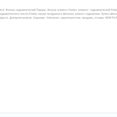
еги: Фильтр гидравлический Паркер, Фильтр элемент Parker, элемент гидравлический Parke
идравлического масла Parker, корпус воздушного фильтра, ремонт гидравлики, Купить филь
дессе, Днепропетровске, Харькове. Описание, характеристики, продажа, отзывы, NEW FI