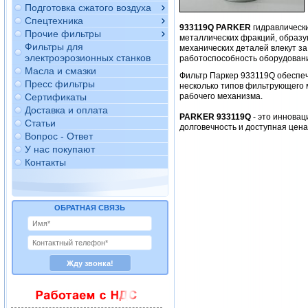
Подготовка сжатого воздуха
Спецтехника
933119Q PARKER
гидравлическ
Прочие фильтры
металлических фракций, образу
Фильтры для
механических деталей влекут за
электроэрозионных станков
работоспособность оборудован
Масла и смазки
Фильтр Паркер 933119Q обеспе
Пресс фильтры
несколько типов фильтрующего 
Сертификаты
рабочего механизма.
Доставка и оплата
PARKER 933119Q
- это инновац
Статьи
долговечность и доступная цен
Вопрос - Ответ
У нас покупают
Контакты
ОБРАТНАЯ СВЯЗЬ