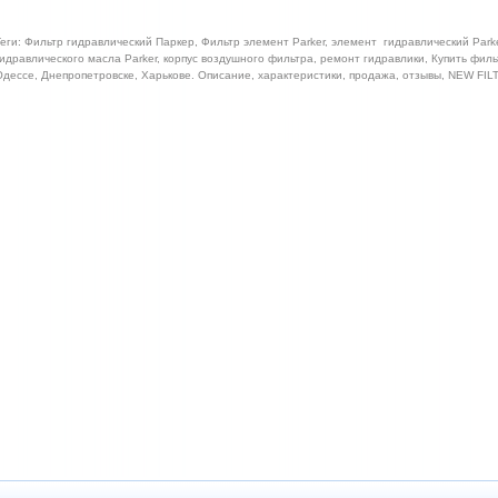
еги: Фильтр гидравлический Паркер, Фильтр элемент Parker, элемент гидравлический Parke
идравлического масла Parker, корпус воздушного фильтра, ремонт гидравлики, Купить филь
дессе, Днепропетровске, Харькове. Описание, характеристики, продажа, отзывы, NEW FI