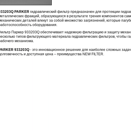
933203Q PARKER
гидравлический фильтр предназначен для протекции гидра
металлических фракций, образующихся в результате трения компонентов само
механических деталей влекут за собой множество загрязнений, которые пагу
работоспособность оборудования.
Фильтр Паркер 933203Q обеспечивает надежную фильтрацию и защиту механ
несколько типов фильтрующего материала гидравлических фильтров, чтобы г
рабочего механизма.
PARKER 933203Q
- это инновационное решение для наиболее сложных задач 
долговечность и доступная цена – преимущества NEW FILTER.