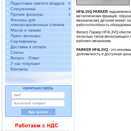
Подготовка сжатого воздуха
Спецтехника
HF4L3VQ
PARKER
гидравлическ
Прочие фильтры
металлических фракций, образу
Фильтры для
механических деталей влекут за
электроэрозионных станков
работоспособность оборудован
Масла и смазки
Фильтр Паркер HF4L3VQ обеспе
Пресс фильтры
несколько типов фильтрующего 
Сертификаты
рабочего механизма.
Доставка и оплата
PARKER HF4L3VQ
- это иннова
Статьи
долговечность и доступная цен
Вопрос - Ответ
У нас покупают
Контакты
ОБРАТНАЯ СВЯЗЬ