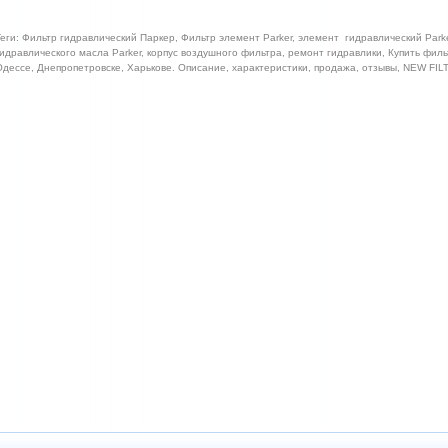
еги: Фильтр гидравлический Паркер, Фильтр элемент Parker, элемент гидравлический Parke
идравлического масла Parker, корпус воздушного фильтра, ремонт гидравлики, Купить филь
дессе, Днепропетровске, Харькове. Описание, характеристики, продажа, отзывы, NEW FI