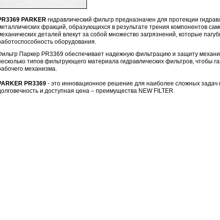
PR3369 PARKER
гидравлический фильтр предназначен для протекции гидрав
металлических фракций, образующихся в результате трения компонентов само
механических деталей влекут за собой множество загрязнений, которые пагу
работоспособность оборудования.
Фильтр Паркер PR3369 обеспечивает надежную фильтрацию и защиту механи
несколько типов фильтрующего материала гидравлических фильтров, чтобы г
рабочего механизма.
PARKER PR3369
- это инновационное решение для наиболее сложных задач 
долговечность и доступная цена – преимущества NEW FILTER.