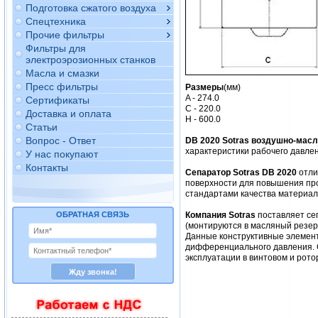
Подготовка сжатого воздуха
Спецтехника
Прочие фильтры
Фильтры для
электроэрозионных станков
Масла и смазки
Пресс фильтры
Размеры
(мм)
A - 274.0
Сертификаты
C - 220.0
Доставка и оплата
H - 600.0
Статьи
Вопрос - Ответ
DB 2020 Sotras воздушно-мас
характеристики рабочего давлен
У нас покупают
Контакты
Сепаратор Sotras DB 2020
отли
поверхности для повышения про
стандартами качества материало
ОБРАТНАЯ СВЯЗЬ
Компания Sotras
поставляет се
(монтируются в масляный резер
Данные конструктивные элемент
дифференциального давления. 
эксплуатации в винтовом и рото