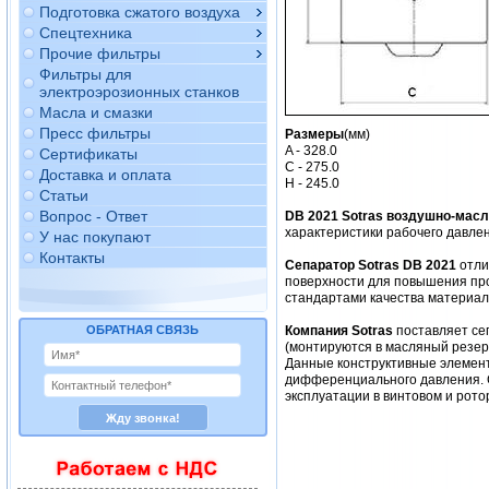
Подготовка сжатого воздуха
Спецтехника
Прочие фильтры
Фильтры для
электроэрозионных станков
Масла и смазки
Пресс фильтры
Размеры
(мм)
A - 328.0
Сертификаты
C - 275.0
Доставка и оплата
H - 245.0
Статьи
Вопрос - Ответ
DB 2021 Sotras воздушно-мас
характеристики рабочего давлен
У нас покупают
Контакты
Сепаратор Sotras DB 2021
отли
поверхности для повышения про
стандартами качества материало
ОБРАТНАЯ СВЯЗЬ
Компания Sotras
поставляет се
(монтируются в масляный резер
Данные конструктивные элемент
дифференциального давления. 
эксплуатации в винтовом и рото