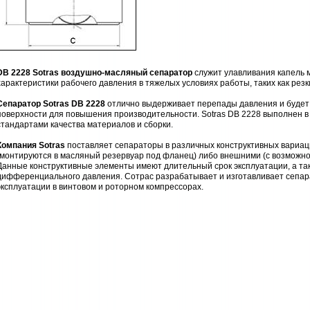
DB 2228 Sotras воздушно-масляный сепаратор
служит улавливания капель м
характеристики рабочего давления в тяжелых условиях работы, таких как рез
Сепаратор Sotras DB 2228
отлично выдерживает перепады давления и будет
поверхности для повышения производительности. Sotras DB 2228 выполнен в
стандартами качества материалов и сборки.
Компания Sotras
поставляет сепараторы в различных конструктивных вариац
(монтируются в масляный резервуар под фланец) либо внешними (с возможно
Данные конструктивные элементы имеют длительный срок эксплуатации, а та
дифференциального давления. Сотрас разрабатывает и изготавливает сепа
эксплуатации в винтовом и роторном компрессорах.