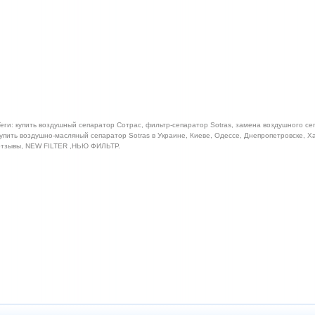
еги: купить воздушный сепаратор Сотрас, фильтр-сепаратор Sotras, замена воздушного се
упить воздушно-масляный сепаратор Sotras в Украине, Киеве, Одессе, Днепропетровске, Х
отзывы, NEW FILTER ,НЬЮ ФИЛЬТР.