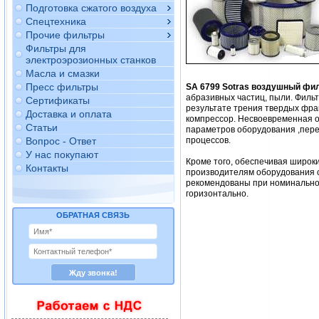
Подготовка сжатого воздуха
Спецтехника
Прочие фильтры
Фильтры для
электроэрозионных станков
Масла и смазки
Пресс фильтры
SA 6799 Sotras воздушный фи
абразивных частиц, пыли. Филь
Сертификаты
результате трения твердых фра
Доставка и оплата
компрессор. Несвоевременная о
Статьи
параметров оборудования ,перег
Вопрос - Ответ
процессов.
У нас покупают
Кроме того, обеспечивая широк
Контакты
производителям оборудования с
рекомендованы при номинальном 
горизонтально.
ОБРАТНАЯ СВЯЗЬ