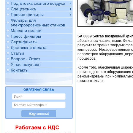
Подготовка сжатого воздуха
Спецтехника
Прочие фильтры
Фильтры для
электроэрозионных станков
Масла и смазки
Пресс фильтры
SA 6809
Sotras воздушный фи
абразивных частиц, пыли. Филь
Сертификаты
результате трения твердых фра
Доставка и оплата
компрессор. Несвоевременная о
Статьи
параметров оборудования ,перег
Вопрос - Ответ
процессов.
У нас покупают
Кроме того, обеспечивая широк
Контакты
производителям оборудования с
рекомендованы при номинальном 
горизонтально.
ОБРАТНАЯ СВЯЗЬ