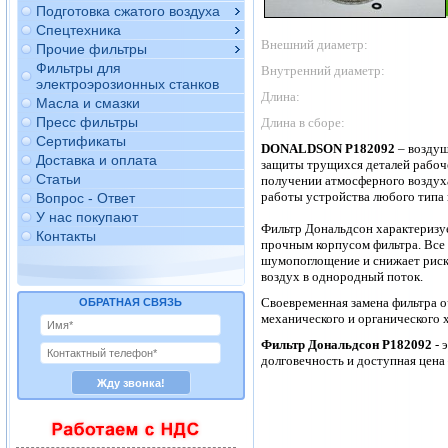
Подготовка сжатого воздуха
Спецтехника
Внешний диаметр:
Прочие фильтры
Фильтры для
Внутренний диаметр:
электроэрозионных станков
Длина:
Масла и смазки
Пресс фильтры
Длина в сборе:
Сертификаты
DONALDSON
P182092
– воздуш
Доставка и оплата
защиты трущихся деталей рабоче
Статьи
получении атмосферного воздух
работы устройства любого типа 
Вопрос - Ответ
У нас покупают
Фильтр Дональдсон характеризуе
Контакты
прочным корпусом фильтра. Все
шумопоглощение и снижает риск 
воздух в однородный поток.
Своевременная замена фильтра о
ОБРАТНАЯ СВЯЗЬ
механического и органического 
Фильтр Дональдсон
P182092
- 
долговечность и доступная цен