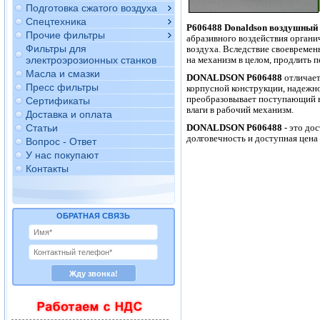
Подготовка сжатого воздуха
Спецтехника
P606488 Donaldson воздушный
Прочие фильтры
абразивного воздействия органи
Фильтры для
воздуха. Вследствие своевремен
электроэрозионных станков
на механизм в целом, продлить 
Масла и смазки
DONALDSON P606488
отличает
Пресс фильтры
корпусной конструкции, надежно
преобразовывает поступающий в 
Сертификаты
влаги в рабочий механизм.
Доставка и оплата
Статьи
DONALDSON
P606488
- это до
долговечность и доступная цен
Вопрос - Ответ
У нас покупают
Контакты
ОБРАТНАЯ СВЯЗЬ