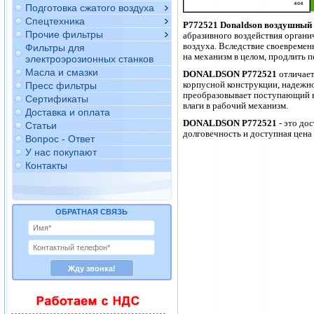
Подготовка сжатого воздуха
Спецтехника
P772521 Donaldson воздушный
Прочие фильтры
абразивного воздействия органи
воздуха. Вследствие своевремен
Фильтры для
на механизм в целом, продлить 
электроэрозионных станков
Масла и смазки
DONALDSON P772521
отличает
корпусной конструкции, надежно
Пресс фильтры
преобразовывает поступающий в 
Сертификаты
влаги в рабочий механизм.
Доставка и оплата
DONALDSON P772521
- это до
Статьи
долговечность и доступная цен
Вопрос - Ответ
У нас покупают
Контакты
ОБРАТНАЯ СВЯЗЬ