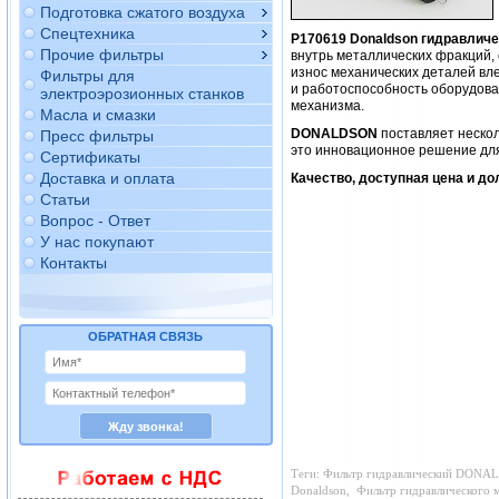
Подготовка сжатого воздуха
Спецтехника
P170619 Donaldson гидравлич
Прочие фильтры
внутрь металлических фракций,
износ механических деталей вле
Фильтры для
и работоспособность оборудов
электроэрозионных станков
механизма.
Масла и смазки
DONALDSON
поставляет нескол
Пресс фильтры
это инновационное решение для
Сертификаты
Доставка и оплата
Качество, доступная цена и д
Статьи
Вопрос - Ответ
У нас покупают
Контакты
ОБРАТНАЯ СВЯЗЬ
Теги: Фильтр гидравлический DONALD
Donaldson,
Фильтр гидравлического м