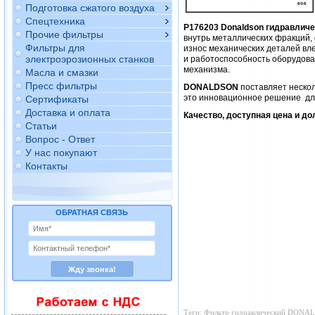
Подготовка сжатого воздуха
Спецтехника
P176203
Donaldson гидравлич
Прочие фильтры
внутрь металлических фракций,
Фильтры для
износ механических деталей вле
электроэрозионных станков
и работоспособность оборудов
механизма.
Масла и смазки
Пресс фильтры
DONALDSON
поставляет нескол
это инновационное решение для
Сертификаты
Доставка и оплата
Качество, доступная цена и д
Статьи
Вопрос - Ответ
У нас покупают
Контакты
ОБРАТНАЯ СВЯЗЬ
Теги: Фильтр гидравлический DONALD