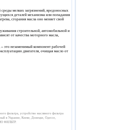
й среды мелких загрязнений, вредоносных
рущихся деталей механизма или попадания
грева, сгорания масла оно меняет свой
луживания строительной, автомобильной и
висят от качества моторного масла,
,
–
это
незаменимый компонент рабочей
ксплуатацию двигателя, очищая масло от
ного фильтра, устройство масляного фильтра
ный в Украине, Киеве, Донецке, Одессе,
НЬЮ ФИЛЬТР.