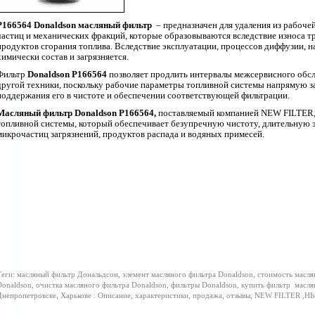
P166564
Donaldson
масляный фильтр
– предназначен для удаления из рабоче
частиц и механических фракций, которые образовываются вследствие износа т
продуктов сгорания топлива. Вследствие эксплуатации, процессов диффузии, на
химически состав и загрязняется.
Фильтр
Donaldson
P166564
позволяет продлить интервалы межсервисного обс
другой техники, поскольку рабочие параметры топливной системы напрямую за
поддержания его в чистоте и обеспечении соответствующей фильтрации.
Масляный фильтр Donaldson
P166564
,
поставляемый компанией
NEW
FILTER
топливной системы, который обеспечивает безупречную чистоту, длительную э
микрочастиц загрязнений, продуктов распада и водяных примесей.
еги: масляный фильтр Дональдсон, элемент масляного фильтра Donaldson, стоимость масля
onaldson, очистка масляного фильтра Donaldson, фильтры Donaldson, купить фильтр
масля
непропетровске, Харькове . Описание, характеристики, продажа, отзывы, NEW FILTER ,