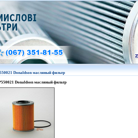
550021 Donaldson масляный фильтр
P550021
Donaldson
масляный фильтр