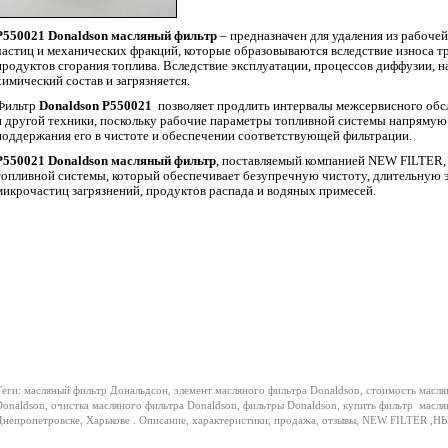
P550021
Donaldson
масляный фильтр
– предназначен для удаления из рабоче
частиц и механических фракций, которые образовываются вследствие износа т
продуктов сгорания топлива. Вследствие эксплуатации, процессов диффузии, на
химический состав и загрязняется.
Фильтр
Donaldson P550021
позволяет продлить интервалы межсервисного обс
и другой техники, поскольку рабочие параметры топливной системы напрямую з
поддержания его в чистоте и обеспечении соответствующей фильтрации.
P550021 Donaldson масляный фильтр
,
поставляемый компанией
NEW
FILTER
,
топливной системы, который обеспечивает безупречную чистоту, длительную э
микрочастиц загрязнений, продуктов распада и водяных примесей.
еги: масляный фильтр Дональдсон, элемент масляного фильтра Donaldson, стоимость масля
onaldson, очистка масляного фильтра Donaldson, фильтры Donaldson, купить фильтр
масля
непропетровске, Харькове . Описание, характеристики, продажа, отзывы, NEW FILTER ,