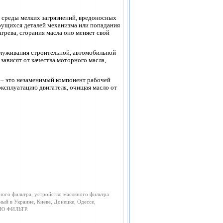
й среды мелких загрязнений, вредоносных
рущихся деталей механизма или попадания
грева, сгорания масла оно меняет свой
луживания строительной, автомобильной
ависят от качества моторного масла,
–
это
незаменимый компонент рабочей
ксплуатацию двигателя, очищая масло от
ного фильтра, устройство масляного фильтра
ный в Украине, Киеве, Донецке, Одессе,
НЬЮ ФИЛЬТР.