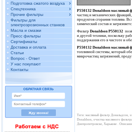
Подготовка сжатого воздуха
Спецтехника
P550132
Donaldson
масляный ф
Прочие фильтры
частиц и механических фракций,
продуктов сгорания топлива. Всл
Фильтры для
химический состав и загрязняетс
электроэрозионных станков
Масла и смазки
Фильтр
Donaldson P550132
поз
и другой техники, поскольку ра
Пресс фильтры
поддержания его в чистоте и об
Сертификаты
Доставка и оплата
P550132 Donaldson масляный 
топливной системы, который обе
Статьи
микрочастиц загрязнений, проду
Вопрос - Ответ
У нас покупают
Контакты
ОБРАТНАЯ СВЯЗЬ
Теги: масляный фильтр Дональдсон, э
Donaldson, очистка масляного фильтр
Днепропетровске, Харькове . Описан