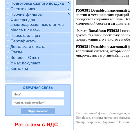
Подготовка сжатого воздуха
Спецтехника
P550381
Donaldson
масляный ф
Прочие фильтры
частиц и механических фракций,
продуктов сгорания топлива. Всл
Фильтры для
химический состав и загрязняетс
электроэрозионных станков
Масла и смазки
Фильтр
Donaldson P550381
позв
другой техники, поскольку рабо
Пресс фильтры
поддержания его в чистоте и об
Сертификаты
Доставка и оплата
P550381 Donaldson масляный 
топливной системы, который обе
Статьи
микрочастиц загрязнений, проду
Вопрос - Ответ
У нас покупают
Контакты
ОБРАТНАЯ СВЯЗЬ
Теги: масляный фильтр Дональдсон, э
Donaldson, очистка масляного фильтр
Днепропетровске, Харькове . Описан