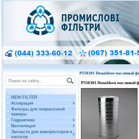
P550381 Donaldson масляный ф
P550381
Donaldson
масляный ф
NEW FILTER
Аспирация
Фильтры для покрасочной
камеры
Гидравлика
Вентиляция
Запчасти для компрессоров и
насосов