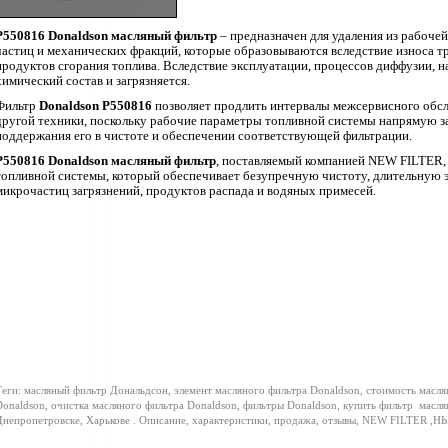
P550816
Donaldson
масляный фильтр
– предназначен для удаления из рабоче
частиц и механических фракций, которые образовываются вследствие износа т
продуктов сгорания топлива. Вследствие эксплуатации, процессов диффузии, на
химический состав и загрязняется.
Фильтр
Donaldson P550816
позволяет продлить интервалы межсервисного обс
другой техники, поскольку рабочие параметры топливной системы напрямую за
поддержания его в чистоте и обеспечении соответствующей фильтрации.
P550816 Donaldson масляный фильтр
,
поставляемый компанией
NEW
FILTER
,
топливной системы, который обеспечивает безупречную чистоту, длительную э
микрочастиц загрязнений, продуктов распада и водяных примесей.
еги: масляный фильтр Дональдсон, элемент масляного фильтра Donaldson, стоимость масля
onaldson, очистка масляного фильтра Donaldson, фильтры Donaldson, купить фильтр
масля
непропетровске, Харькове . Описание, характеристики, продажа, отзывы, NEW FILTER ,