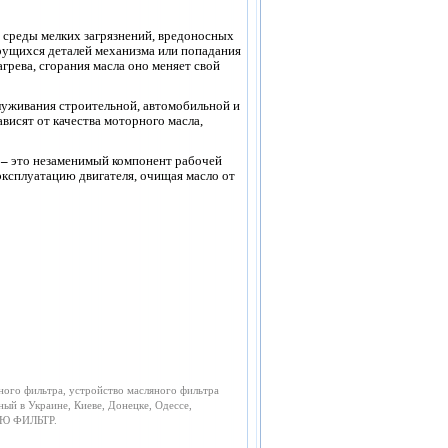
й среды мелких загрязнений, вредоносных
рущихся деталей механизма или попадания
грева, сгорания масла оно меняет свой
луживания строительной, автомобильной и
висят от качества моторного масла,
–
это
незаменимый компонент рабочей
ксплуатацию двигателя, очищая масло от
ного фильтра, устройство масляного фильтра
ный в Украине, Киеве, Донецке, Одессе,
НЬЮ ФИЛЬТР.