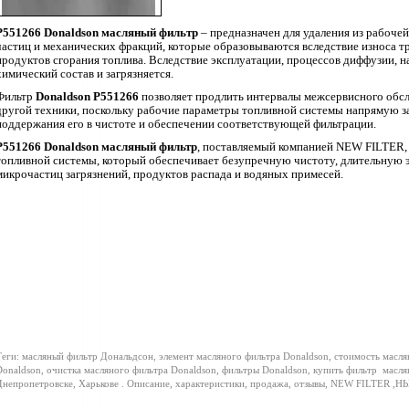
P551266
Donaldson
масляный фильтр
– предназначен для удаления из рабоче
частиц и механических фракций, которые образовываются вследствие износа т
продуктов сгорания топлива. Вследствие эксплуатации, процессов диффузии, на
химический состав и загрязняется.
Фильтр
Donaldson P551266
позволяет продлить интервалы межсервисного обс
другой техники, поскольку рабочие параметры топливной системы напрямую за
поддержания его в чистоте и обеспечении соответствующей фильтрации.
P551266 Donaldson масляный фильтр
,
поставляемый компанией
NEW
FILTER
,
топливной системы, который обеспечивает безупречную чистоту, длительную э
микрочастиц загрязнений, продуктов распада и водяных примесей.
еги: масляный фильтр Дональдсон, элемент масляного фильтра Donaldson, стоимость масля
onaldson, очистка масляного фильтра Donaldson, фильтры Donaldson, купить фильтр
масля
непропетровске, Харькове . Описание, характеристики, продажа, отзывы, NEW FILTER ,