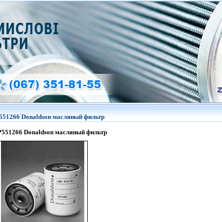
551266 Donaldson масляный фильтр
P551266
Donaldson
масляный фильтр