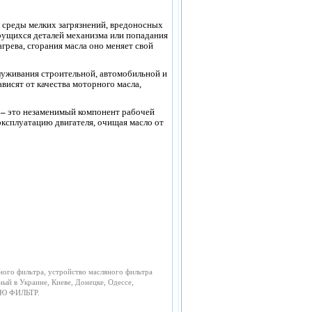
й среды мелких загрязнений, вредоносных
рущихся деталей механизма или попадания
грева, сгорания масла оно меняет свой
луживания строительной, автомобильной и
висят от качества моторного масла,
–
это
незаменимый компонент рабочей
ксплуатацию двигателя, очищая масло от
ного фильтра, устройство масляного фильтра
ный в Украине, Киеве, Донецке, Одессе,
НЬЮ ФИЛЬТР.