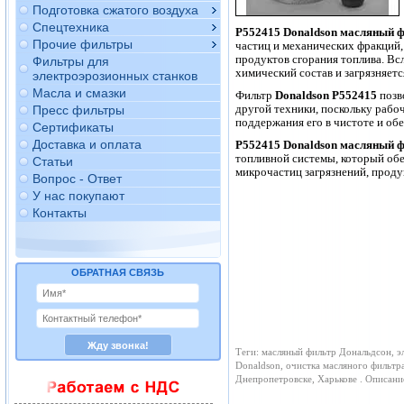
Подготовка сжатого воздуха
Спецтехника
P552415
Donaldson
масляный ф
Прочие фильтры
частиц и механических фракций,
продуктов сгорания топлива. Всл
Фильтры для
химический состав и загрязняетс
электроэрозионных станков
Масла и смазки
Фильтр
Donaldson P552415
позв
другой техники, поскольку рабо
Пресс фильтры
поддержания его в чистоте и об
Сертификаты
Доставка и оплата
P552415 Donaldson масляный 
топливной системы, который обе
Статьи
микрочастиц загрязнений, проду
Вопрос - Ответ
У нас покупают
Контакты
ОБРАТНАЯ СВЯЗЬ
Теги: масляный фильтр Дональдсон, э
Donaldson, очистка масляного фильтр
Днепропетровске, Харькове . Описан