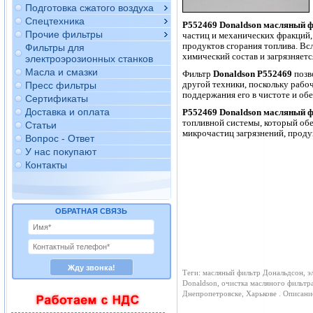
Подготовка сжатого воздуха
Спецтехника
P552469
Donaldson
масляный ф
Прочие фильтры
частиц и механических фракций,
продуктов сгорания топлива. Всл
Фильтры для
химический состав и загрязняетс
электроэрозионных станков
Масла и смазки
Фильтр
Donaldson P552469
позв
другой техники, поскольку рабо
Пресс фильтры
поддержания его в чистоте и об
Сертификаты
Доставка и оплата
P552469 Donaldson масляный 
топливной системы, который обе
Статьи
микрочастиц загрязнений, проду
Вопрос - Ответ
У нас покупают
Контакты
ОБРАТНАЯ СВЯЗЬ
Теги: масляный фильтр Дональдсон, э
Donaldson, очистка масляного фильтр
Днепропетровске, Харькове . Описан