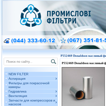
P552469 Donaldson масляный ф
P552469
Donaldson
масляный ф
NEW FILTER
Аспирация
Фильтры для покрасочной
камеры
Гидравлика
Вентиляция
Запчасти для компрессоров и
насосов