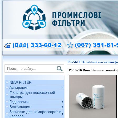
P555616 Donaldson масляный ф
P555616
Donaldson
масляный ф
NEW FILTER
Аспирация
Фильтры для покрасочной
камеры
Гидравлика
Вентиляция
Запчасти для компрессоров и
насосов