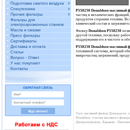
Подготовка сжатого воздуха
Спецтехника
P558250
Donaldson
масляный ф
Прочие фильтры
частиц и механических фракций,
продуктов сгорания топлива. Всл
Фильтры для
химический состав и загрязняетс
электроэрозионных станков
Масла и смазки
Фильтр
Donaldson P558250
позв
другой техники, поскольку рабо
Пресс фильтры
поддержания его в чистоте и об
Сертификаты
Доставка и оплата
P558250 Donaldson масляный 
топливной системы, который обе
Статьи
микрочастиц загрязнений, проду
Вопрос - Ответ
У нас покупают
Контакты
ОБРАТНАЯ СВЯЗЬ
Теги: масляный фильтр Дональдсон, э
Donaldson, очистка масляного фильтр
Днепропетровске, Харькове . Описан