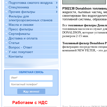
Подготовка сжатого воздуха
Спецтехника
P502138 Donaldson топливн
Прочие фильтры
жидкости, пылевых частиц, ме
смонтирован без водоотделит
Фильтры для
топливной системы, образова
электроэрозионных станков
Масла и смазки
Все
топливные фильтры Донал
топливным насосом и служат для
Пресс фильтры
DONALDSON, которые устанавлив
Сертификаты
размером 2-15 мкм.
Доставка и оплата
Статьи
Топливный фильтр Donaldson 
фильтрацию посредством специ
Вопрос - Ответ
компанией NEW FILTER, - это до
У нас покупают
Контакты
ОБРАТНАЯ СВЯЗЬ
Теги: Топливный фильтр DONALDSON, 