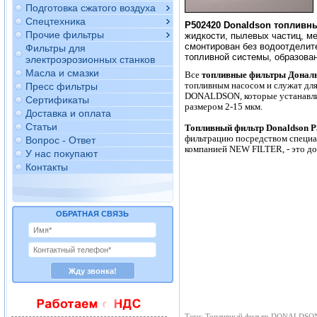
Подготовка сжатого воздуха
Спецтехника
P502420 Donaldson топливн
Прочие фильтры
жидкости, пылевых частиц, ме
смонтирован без водоотделит
Фильтры для
топливной системы, образова
электроэрозионных станков
Масла и смазки
Все
топливные фильтры Донал
топливным насосом и служат для
Пресс фильтры
DONALDSON, которые устанавлив
Сертификаты
размером 2-15 мкм.
Доставка и оплата
Статьи
Топливный фильтр Donaldson 
фильтрацию посредством специ
Вопрос - Ответ
компанией NEW FILTER, - это до
У нас покупают
Контакты
ОБРАТНАЯ СВЯЗЬ
Теги: Топливный фильтр DONALDSON, 