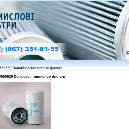
550639 Donaldson топливный фильтр
P550639
Donaldson топливный фильтр