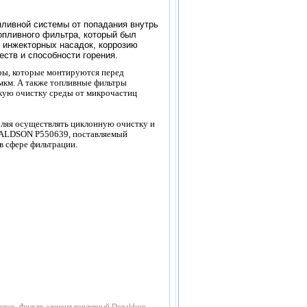
пливной системы от попадания внутрь
топливного фильтра, который был
 инжекторных насадок, коррозию
ств и способности горения.
тры, которые монтируются перед
 мкм. А также топливные фильтры
кую очистку среды от микрочастиц
ляя осуществлять циклонную очистку и
ONALDSON P550639
, поставляемый
в сфере фильтрации.
тор, Фильтр элемент топливный Donaldson ,