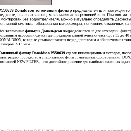
P550639 Donaldson топливный фильтр
предназначен для протекции то
жидкости, пылевых частиц, механических загрязнений и пр. При снятии 
смонтирован без водоотделителя, можно визуально определить дефекты
топливной системы, образование микрофлоры, понижение смазочных каче
Все
топливные фильтры Дональдсон
подразделяются на две категории: филь
топливным насосом и служат для предварительной очистки частиц от 15 до 40
DONALDSON, которые устанавливаются перед двигателем и обеспечивают тон
размером 2-15 мкм.
Топливный фильтр Donaldson P550639
сделан инновационным методом, позво
фильтрацию посредством специального фильтроматериала одновременно. D
компанией NEW FILTER, - это достойное решение для наиболее сложных задач 
еги: Топливный фильтр DONALDSON, замена топливного фильтра, фильтр топливный инжек