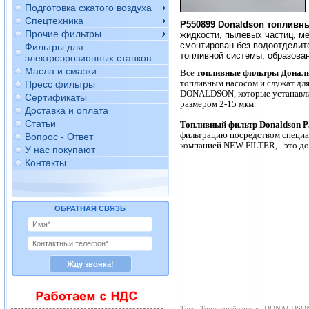
Подготовка сжатого воздуха
Спецтехника
P550899 Donaldson топливн
Прочие фильтры
жидкости, пылевых частиц, ме
смонтирован без водоотделит
Фильтры для
топливной системы, образова
электроэрозионных станков
Масла и смазки
Все
топливные фильтры Донал
топливным насосом и служат для
Пресс фильтры
DONALDSON, которые устанавлив
Сертификаты
размером 2-15 мкм.
Доставка и оплата
Статьи
Топливный фильтр Donaldson 
фильтрацию посредством специ
Вопрос - Ответ
компанией NEW FILTER, - это до
У нас покупают
Контакты
ОБРАТНАЯ СВЯЗЬ
Теги: Топливный фильтр DONALDSON, 