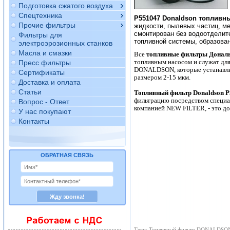
Подготовка сжатого воздуха
Спецтехника
P551047 Donaldson топливн
Прочие фильтры
жидкости, пылевых частиц, ме
смонтирован без водоотделит
Фильтры для
топливной системы, образова
электроэрозионных станков
Масла и смазки
Все
топливные фильтры Донал
топливным насосом и служат для
Пресс фильтры
DONALDSON, которые устанавлив
Сертификаты
размером 2-15 мкм.
Доставка и оплата
Статьи
Топливный фильтр Donaldson 
фильтрацию посредством специ
Вопрос - Ответ
компанией NEW FILTER, - это до
У нас покупают
Контакты
ОБРАТНАЯ СВЯЗЬ
Теги: Топливный фильтр DONALDSON, 