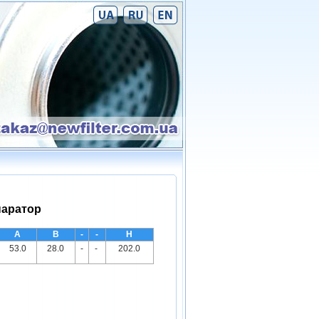
паратор
A
B
-
-
H
53.0
28.0
-
-
202.0