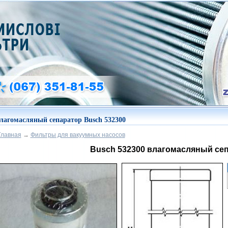
лагомасляный сепаратор Busch 532300
Главная
→
Фильтры для вакуумных насосов
Busch 532300 влагомасляный се