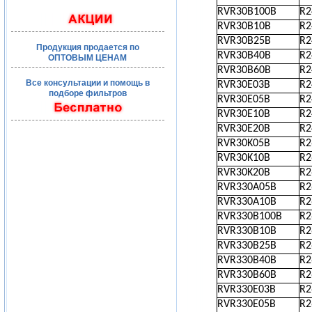
RVR30B100B
R
RVR30B10B
R
RVR30B25B
R
Продукция продается по
RVR30B40B
R
ОПТОВЫМ ЦЕНАМ
RVR30B60B
R
Все консультации и помощь в
RVR30E03B
R
подборе фильтров
RVR30E05B
R
RVR30E10B
R
RVR30E20B
R
RVR30K05B
R
RVR30K10B
R
RVR30K20B
R
RVR330A05B
R
RVR330A10B
R
RVR330B100B
R
RVR330B10B
R
RVR330B25B
R
RVR330B40B
R
RVR330B60B
R
RVR330E03B
R
RVR330E05B
R