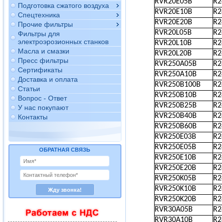
RVR20E05B
R
Подготовка сжатого воздуха
RVR20E10B
R
Спецтехника
RVR20E20B
R
Прочие фильтры
RVR20L05B
R
Фильтры для
электроэрозионных станков
RVR20L10B
R
Масла и смазки
RVR20L20B
R
Пресс фильтры
RVR250A05B
R
Сертификаты
RVR250A10B
R
Доставка и оплата
RVR250B100B
R
Статьи
RVR250B10B
R
Вопрос - Ответ
RVR250B25B
R
У нас покупают
RVR250B40B
R
Контакты
RVR250B60B
R
RVR250E03B
R
RVR250E05B
R
ОБРАТНАЯ СВЯЗЬ
RVR250E10B
R
RVR250E20B
R
RVR250K05B
R
RVR250K10B
R
RVR250K20B
R
RVR30A05B
R
RVR30A10B
R