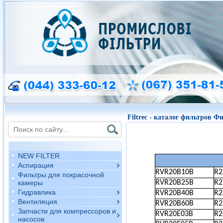
Filtrec - каталог фильтров Ф
NEW FILTER
Аспирация
RVR20B10B
R
Фильтры для покрасочной
камеры
RVR20B25B
R
Гидравлика
RVR20B40B
R
Вентиляция
RVR20B60B
R
Запчасти для компрессоров и
RVR20E03B
R
насосов