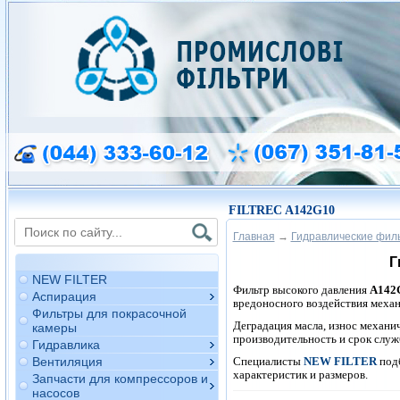
FILTREC A142G10
Главная
→
Гидравлические фил
Г
NEW FILTER
Фильтр высокого давления
A142
Аспирация
вредоносного воздействия меха
Фильтры для покрасочной
Деградация масла, износ механич
камеры
производительность и срок слу
Гидравлика
Специалисты
NEW FILTER
под
Вентиляция
характеристик и размеров.
Запчасти для компрессоров и
насосов