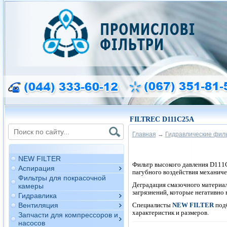
FILTREC D111C25A
Главная
→
Гидравлические фил
NEW FILTER
Фильтр высокого давления D11
Аспирация
пагубного воздействия механиче
Фильтры для покрасочной
Деградация смазочного материал
камеры
загрязнений, которые негативно
Гидравлика
Специалисты
NEW FILTER
под
Вентиляция
характеристик и размеров.
Запчасти для компрессоров и
насосов