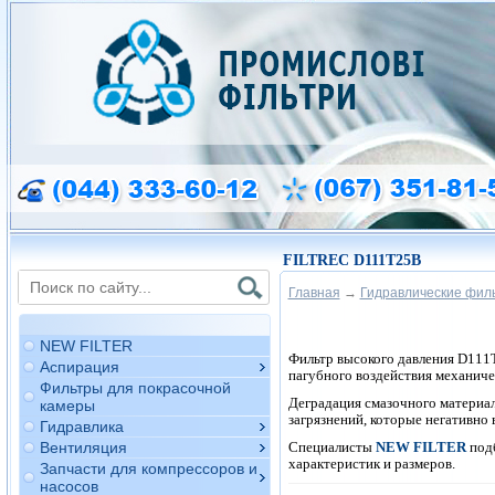
FILTREC D111T25B
Главная
→
Гидравлические фил
NEW FILTER
Фильтр высокого давления D11
Аспирация
пагубного воздействия механиче
Фильтры для покрасочной
Деградация смазочного материал
камеры
загрязнений, которые негативно
Гидравлика
Специалисты
NEW FILTER
под
Вентиляция
характеристик и размеров.
Запчасти для компрессоров и
насосов