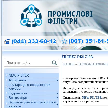
FILTREC D121C10A
Главная
→
Гидравлические фил
NEW FILTER
Фильтр высокого давления D12
Аспирация
пагубного воздействия механиче
Фильтры для покрасочной
Деградация смазочного материал
камеры
загрязнений, которые негативно
Гидравлика
Специалисты
NEW FILTER
под
Вентиляция
характеристик и размеров.
Запчасти для компрессоров и
насосов