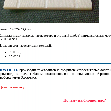
Размер:
140*52*5,9 мм
Комплект пластиковых лопаток ротора (роторный шибер) применяется для мас
БУШ (BUSCH).
Подходят для насосов таких моделей:
R5 0160;
R5
0202.
NEW FILTER
производит текстолитовые/графитовые/пластиковые лопатки
производства
BUSCH.
Имеем возможность изготовления лопастей ротора 
требованиями Заказчика.
Цена: по запросу
Почему выбирают нас?
.
.
...............