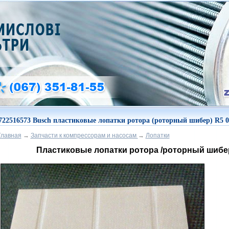
722516573 Busch пластиковые лопатки ротора (роторный шибер) R5 0
Главная
→
Запчасти к компрессорам и насосам
→
Лопатки
Пластиковые лопатки ротора /роторный шибе