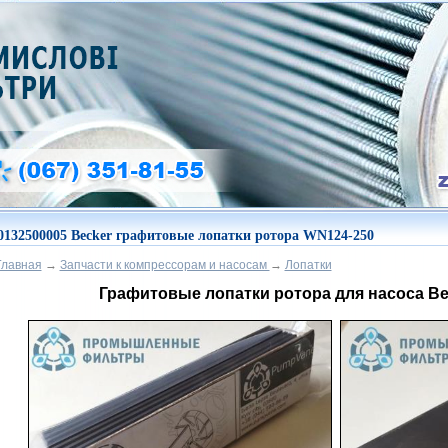
0132500005 Becker графитовые лопатки ротора WN124-250
Главная
→
Запчасти к компрессорам и насосам
→
Лопатки
Графитовые лопатки ротора для насоса Be