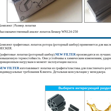
Комплект | Размер лопатки
Высококачественный аналог лопаток Беккер WN124-250
Комплект графитовых лопаток ротора (роторный шибер) применяется для мас
BECKER.
Графитовые лопатки (роторный шибер)
NEW FILTER
производятся из лучших
повышенную термостойкость. Они устойчивы к химическим изменениям, ударн
фрикционным нагрузкам в момент эксплуатации насоса.
NEW FILTER
изготавливает лопатки из графита/пластика для пластинчато-ро
индивидуальные требования Клиента. Детальная консультация у менеджера.
Выберите интересующий раздел