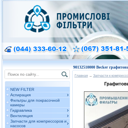
90132510000 Becker графитов
Главная
→
Запчасти к компресс
Графитовы
NEW FILTER
Аспирация
Фильтры для покрасочной
камеры
Гидравлика
Вентиляция
Запчасти для компрессоров и
насосов