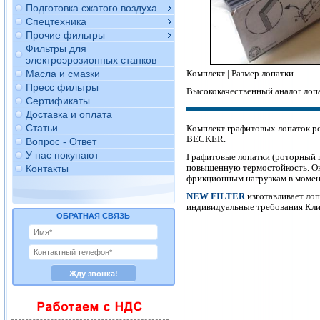
Подготовка сжатого воздуха
Спецтехника
Прочие фильтры
Фильтры для
электроэрозионных станков
Комплект | Размер лопатки
Масла и смазки
Пресс фильтры
Высококачественный аналог лоп
Сертификаты
Доставка и оплата
Статьи
Комплект графитовых лопаток р
BECKER.
Вопрос - Ответ
У нас покупают
Графитовые лопатки (роторный
повышенную термостойкость. Он
Контакты
фрикционным нагрузкам в момент
NEW FILTER
изготавливает лоп
индивидуальные требования Клие
ОБРАТНАЯ СВЯЗЬ