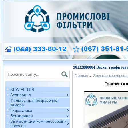
90132800004 Becker графитов
Главная
→
Запчасти к компресс
Графитовы
NEW FILTER
Аспирация
Фильтры для покрасочной
камеры
Гидравлика
Вентиляция
Запчасти для компрессоров и
насосов