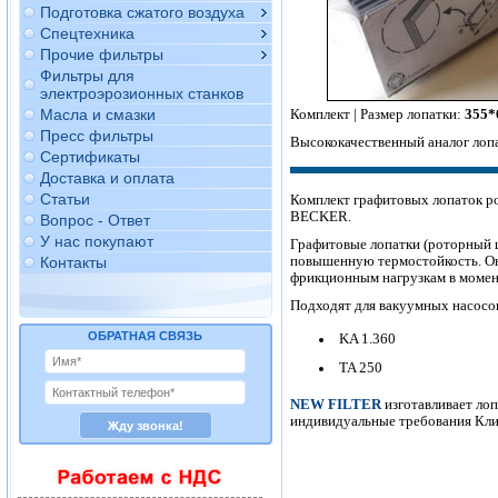
Подготовка сжатого воздуха
Спецтехника
Прочие фильтры
Фильтры для
электроэрозионных станков
Комплект | Размер лопатки:
355*
Масла и смазки
Пресс фильтры
Высококачественный аналог лопа
Сертификаты
Доставка и оплата
Статьи
Комплект графитовых лопаток р
BECKER.
Вопрос - Ответ
У нас покупают
Графитовые лопатки (роторный
повышенную термостойкость. Он
Контакты
фрикционным нагрузкам в момент
Подходят для вакуумных насосов
ОБРАТНАЯ СВЯЗЬ
KA 1.360
TA 250
NEW FILTER
изготавливает лоп
индивидуальные требования Клие