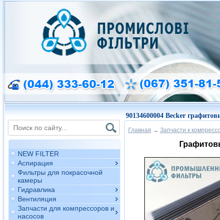
90134600004 Becker графитов
Главная
→
Запчасти к компресс
Графитовы
NEW FILTER
Аспирация
Фильтры для покрасочной
камеры
Гидравлика
Вентиляция
Запчасти для компрессоров и
насосов