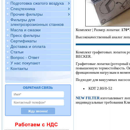
Подготовка сжатого воздуха
Спецтехника
Прочие фильтры
Фильтры для
электроэрозионных станков
Комплект | Размер лопатки:
170*
Масла и смазки
Пресс фильтры
Высококачественный аналог лоп
Сертификаты
Доставка и оплата
Статьи
Комплект графитовых лопаток р
BECKER.
Вопрос - Ответ
У нас покупают
Графитовые лопатки (роторный
повышенную термостойкость. Он
Контакты
фрикционным нагрузкам в момент
Подходят для вакуумных насосов
ОБРАТНАЯ СВЯЗЬ
KDT 2.80/0-52
NEW FILTER
изготавливает лоп
индивидуальные требования Клие