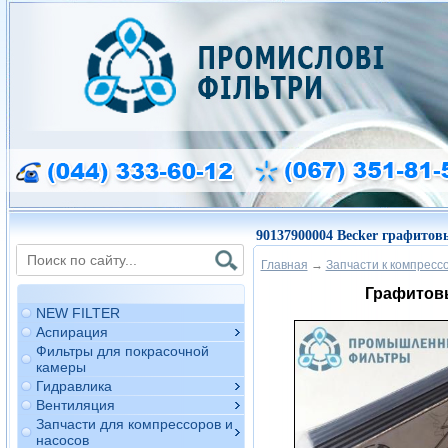
90137900004 Becker графитов
Главная
→
Запчасти к компресс
Графитовы
NEW FILTER
Аспирация
Фильтры для покрасочной
камеры
Гидравлика
Вентиляция
Запчасти для компрессоров и
насосов