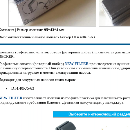
Комплект | Размер лопатки:
95*43*4 мм
Высококачественный аналог лопаток Беккер DT4.40K/5-63
Комплект графитовых лопаток ротора (роторный шибер) применяется для мас
BECKER.
Графитовые лопатки (роторный шибер)
NEW FILTER
производятся из лучших
повышенную термостойкость. Они устойчивы к химическим изменениям, ударн
фрикционным нагрузкам в момент эксплуатации насоса.
Подходят для вакуумных насосов таких марок:
DT4.40K/5-63
NEW FILTER
изготавливает лопатки из графита/пластика для пластинчато-ро
индивидуальные требования Клиента. Детальная консультация у менеджера.
Выберите интересующий раздел