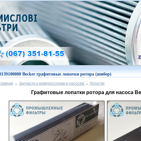
0139100000 Becker графитовые лопатки ротора (шибер)
Главная
→
Запчасти к компрессорам и насосам
→
Лопатки
Графитовые лопатки ротора для насоса Be